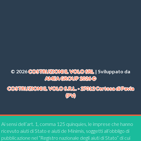
© 2026
COSTRUZIONI IL VOLO SRL
| Sviluppato da
AMEA GROUP 2026 ©
COSTRUZIONI IL VOLO S.R.L. - 27012 Certosa di Pavia
(PV)
Ai sensi dell’art. 1, comma 125 quinquies, le imprese che hanno
ricevuto aiuti di Stato e aiuti de Minimis, soggetti all’obbligo di
pubblicazione nel “Registro nazionale degli aiuti di Stato” di cui