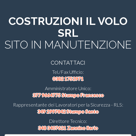
COSTRUZIONI IL VOLO
SRL
SITO IN MANUTENZIONE
CONTATTACI
Tel./Fax Ufficio:
0382 1752971
Amministratore Unico:
377 9664775 Stumpo Francesco
Rappresentante dei Lavoratori per la Sicurezza - RLS:
349 2997842 Stumpo Santo
Direttore Tecnico:
348 3407621 Zannino Ilario